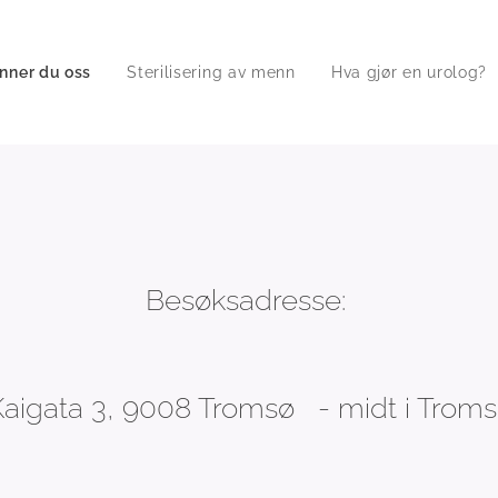
inner du oss
Sterilisering av menn
Hva gjør en urolog?
Besøksadresse:
Kaigata 3, 9008 Tromsø - midt i Troms