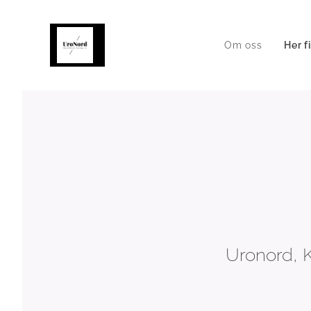
Om oss
Her f
Uronord, 